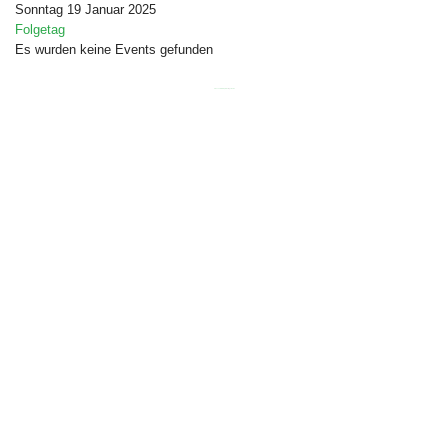
Sonntag 19 Januar 2025
Folgetag
Es wurden keine Events gefunden
Free Joomla templates
by
Ltheme