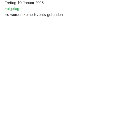
Freitag 10 Januar 2025
Folgetag
Es wurden keine Events gefunden
Free Joomla templates
by
Ltheme