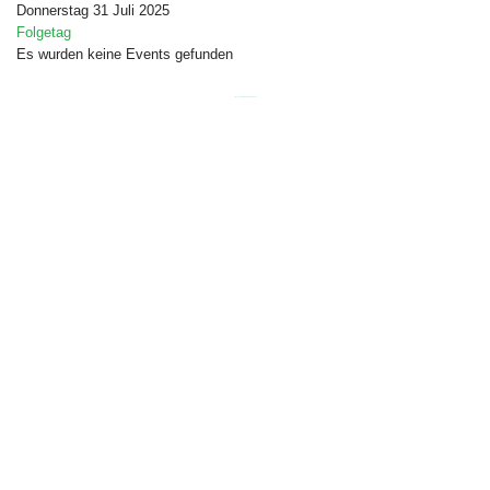
Donnerstag 31 Juli 2025
Folgetag
Es wurden keine Events gefunden
Free Joomla templates
by
Ltheme