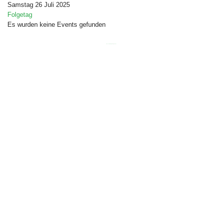
Samstag 26 Juli 2025
Folgetag
Es wurden keine Events gefunden
Free Joomla templates
by
Ltheme