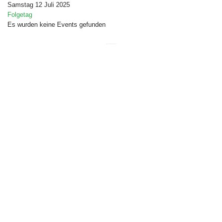
Samstag 12 Juli 2025
Folgetag
Es wurden keine Events gefunden
Free Joomla templates
by
Ltheme