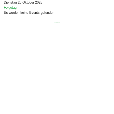
Dienstag 28 Oktober 2025
Folgetag
Es wurden keine Events gefunden
Free Joomla templates
by
Ltheme