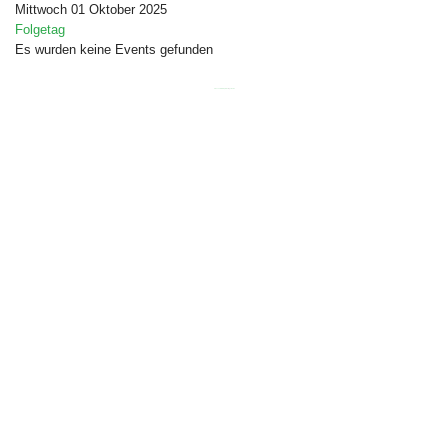
Mittwoch 01 Oktober 2025
Folgetag
Es wurden keine Events gefunden
Free Joomla templates
by
Ltheme